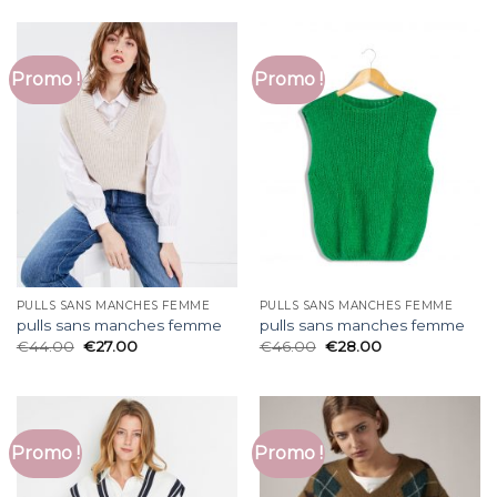
Promo !
Promo !
PULLS SANS MANCHES FEMME
PULLS SANS MANCHES FEMME
pulls sans manches femme
pulls sans manches femme
€
44.00
€
27.00
€
46.00
€
28.00
Promo !
Promo !