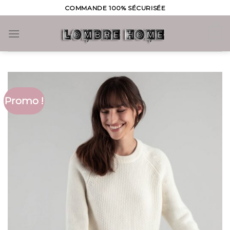
Skip
COMMANDE 100% SÉCURISÉE
to
content
0
Promo !