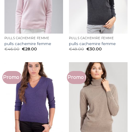
PULLS CACHEMIRE FEMME
PULLS CACHEMIRE FEMME
pulls cachemire femme
pulls cachemire femme
€
46.00
€
28.00
€
49.00
€
30.00
Promo !
Promo !