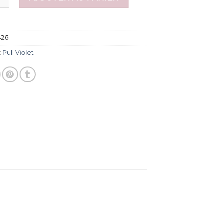
426
:
Pull Violet