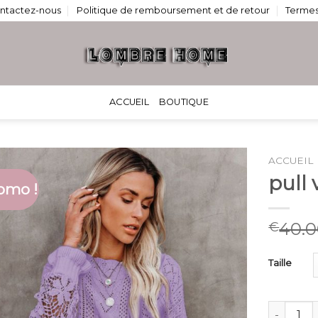
ntactez-nous
Politique de remboursement et de retour
Termes
ACCUEIL
BOUTIQUE
ACCUEIL
pull 
omo !
40.
€
Taille
quantité d