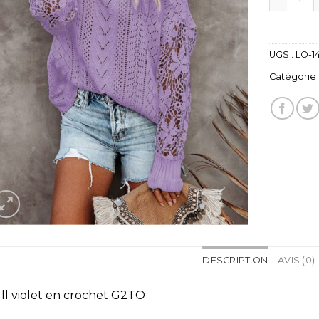
UGS :
LO-1
Catégorie 
DESCRIPTION
AVIS (0)
ll violet en crochet G2TO