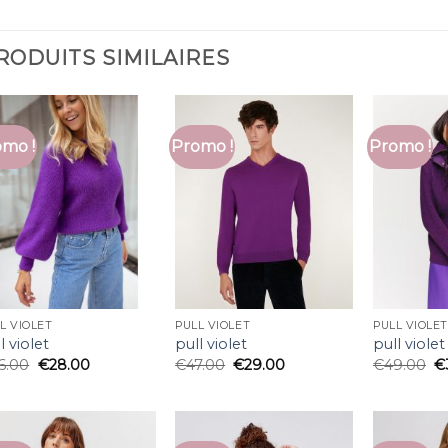
RODUITS SIMILAIRES
mo !
Promo !
Promo !
L VIOLET
PULL VIOLET
PULL VIOLET
l violet
pull violet
pull violet
6.00
€
28.00
€
47.00
€
29.00
€
49.00
€