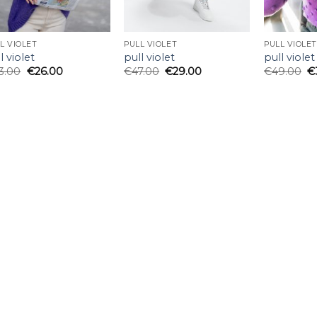
L VIOLET
PULL VIOLET
PULL VIOLET
l violet
pull violet
pull violet
3.00
€
26.00
€
47.00
€
29.00
€
49.00
€