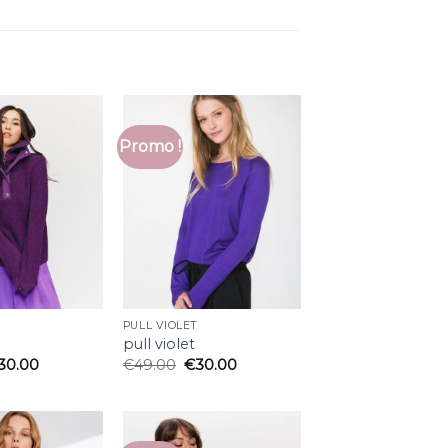
Promo !
PULL VIOLET
pull violet
30.00
€
49.00
€
30.00