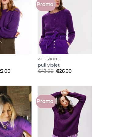
Promo !
PULL VIOLET
pull violet
22.00
€
43.00
€
26.00
Promo !