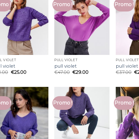
mo !
Promo !
Promo !
L VIOLET
PULL VIOLET
PULL VIOLET
l violet
pull violet
pull violet
1.00
€
25.00
€
47.00
€
29.00
€
37.00
€
mo !
Promo !
Promo !