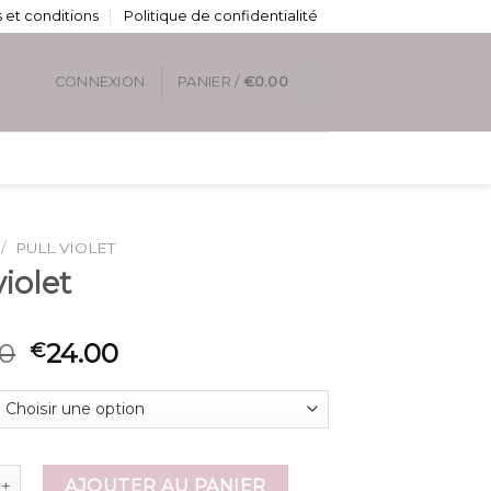
 et conditions
Politique de confidentialité
0
CONNEXION
PANIER /
€
0.00
/
PULL VIOLET
violet
00
24.00
€
e pull violet
AJOUTER AU PANIER