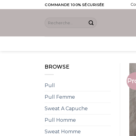
Skip
Co
COMMANDE 100% SÉCURISÉE
to
content
Recherche
pour :
BROWSE
Pr
Pull
Pull Femme
Sweat A Capuche
Pull Homme
Sweat Homme