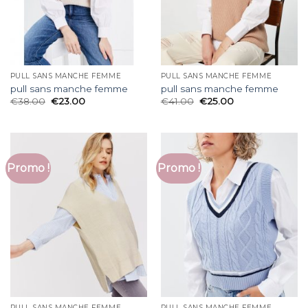
PULL SANS MANCHE FEMME
PULL SANS MANCHE FEMME
pull sans manche femme
pull sans manche femme
€
38.00
€
23.00
€
41.00
€
25.00
Promo !
Promo !
PULL SANS MANCHE FEMME
PULL SANS MANCHE FEMME