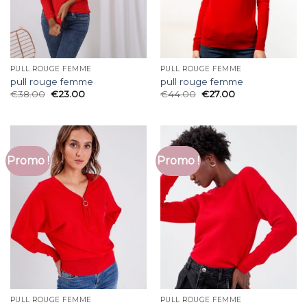
PULL ROUGE FEMME
PULL ROUGE FEMME
pull rouge femme
pull rouge femme
€
38.00
€
23.00
€
44.00
€
27.00
Promo !
Promo !
PULL ROUGE FEMME
PULL ROUGE FEMME