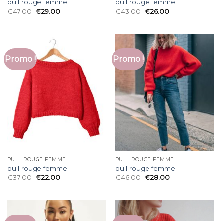
pull rouge femme
pull rouge femme
€
47.00
€
29.00
€
43.00
€
26.00
Promo !
Promo !
PULL ROUGE FEMME
PULL ROUGE FEMME
pull rouge femme
pull rouge femme
€
37.00
€
22.00
€
46.00
€
28.00