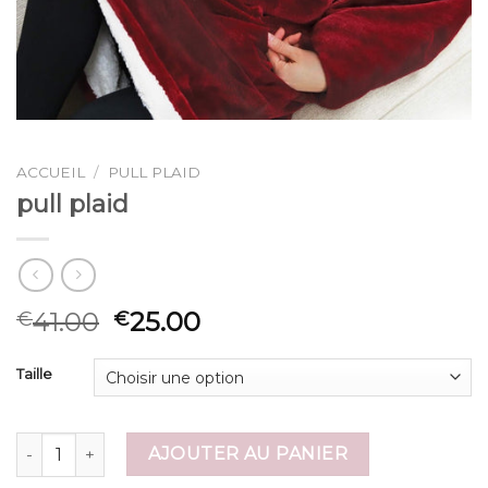
ACCUEIL
/
PULL PLAID
pull plaid
41.00
25.00
€
€
Taille
quantité de pull plaid
AJOUTER AU PANIER