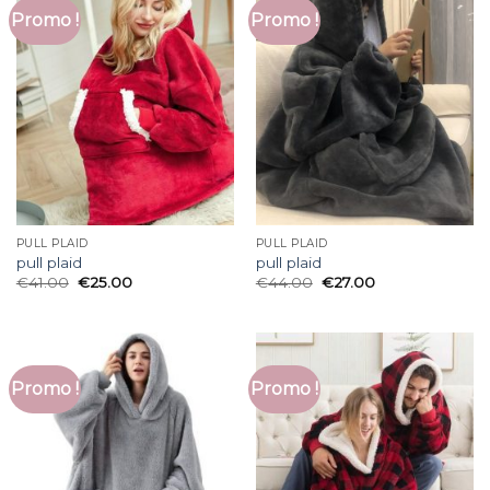
Promo !
Promo !
PULL PLAID
PULL PLAID
pull plaid
pull plaid
€
41.00
€
25.00
€
44.00
€
27.00
Promo !
Promo !