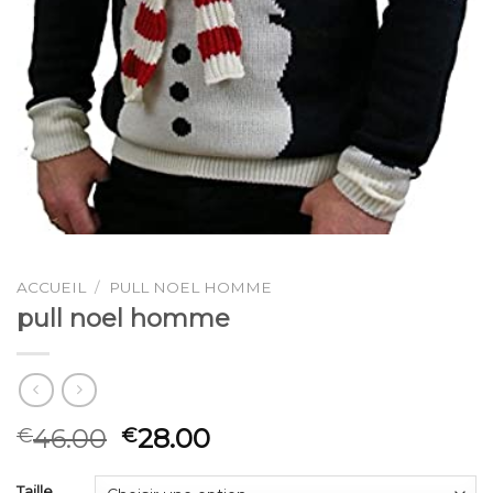
ACCUEIL
/
PULL NOEL HOMME
pull noel homme
46.00
28.00
€
€
Taille