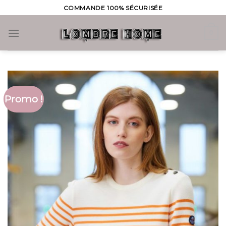
Skip
COMMANDE 100% SÉCURISÉE
to
content
0
Promo !