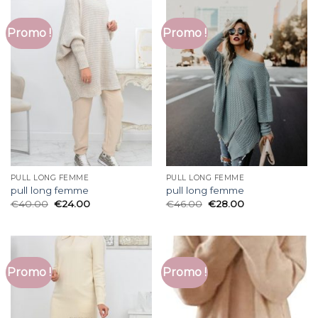
Promo !
Promo !
PULL LONG FEMME
PULL LONG FEMME
pull long femme
pull long femme
€
40.00
€
24.00
€
46.00
€
28.00
Promo !
Promo !