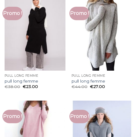
Promo !
Promo !
PULL LONG FEMME
PULL LONG FEMME
pull long femme
pull long femme
€
38.00
€
23.00
€
44.00
€
27.00
Promo !
Promo !