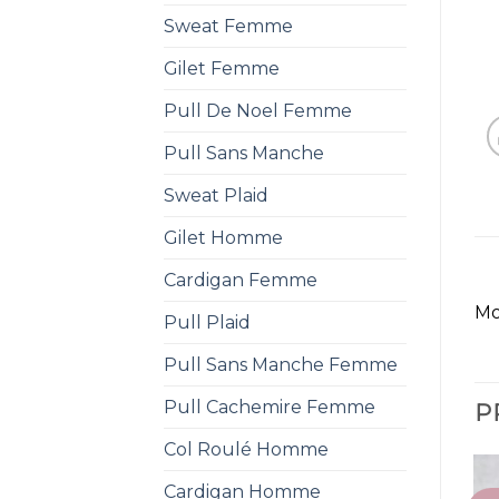
Sweat Femme
Gilet Femme
Pull De Noel Femme
Pull Sans Manche
Sweat Plaid
Gilet Homme
Cardigan Femme
Mo
Pull Plaid
Pull Sans Manche Femme
Pull Cachemire Femme
P
Col Roulé Homme
Cardigan Homme