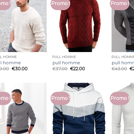
mo !
Promo !
Promo !
LL HOMME
PULL HOMME
PULL HOMM
ll homme
pull homme
pull hom
9.00
€
30.00
€
37.00
€
22.00
€
43.00
€
mo !
Promo !
Promo !