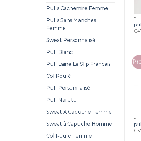
Pulls Cachemire Femme
PU
Pulls Sans Manches
pu
Femme
€
4
Sweat Personnalisé
Pull Blanc
Pro
Pull Laine Le Slip Francais
Col Roulé
Pull Personnalisé
Pull Naruto
Sweat A Capuche Femme
PU
Sweat à Capuche Homme
pu
€
3
Col Roulé Femme