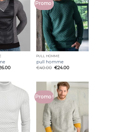
Promo !
E
PULL HOMME
me
pull homme
26.00
€
40.00
€
24.00
Promo !