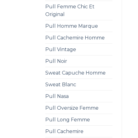
Pull Femme Chic Et
Original
Pull Homme Marque
Pull Cachemire Homme
Pull Vintage
Pull Noir
Sweat Capuche Homme
Sweat Blanc
Pull Nasa
Pull Oversize Femme
Pull Long Femme
Pull Cachemire