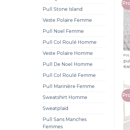
Pro
Pull Stone Island
Veste Polaire Femme
Pull Noel Femme
Pull Col Roulé Homme
Veste Polaire Homme
PU
pu
Pull De Noel Homme
€
4
Pull Col Roulé Femme
Pull Marinière Femme
Pro
Sweatshirt Homme
Sweatplaid
Pull Sans Manches
Femmes