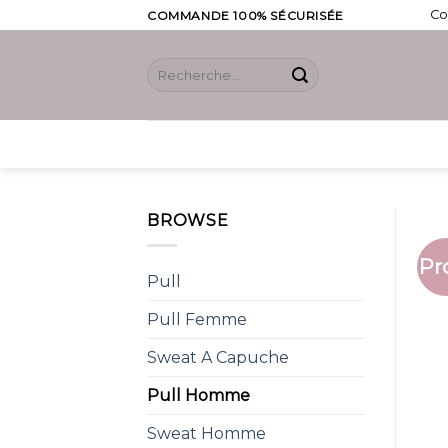
Skip
Co
COMMANDE 100% SÉCURISÉE
to
content
Recherche
pour :
BROWSE
Pr
Pull
Pull Femme
Sweat A Capuche
Pull Homme
Sweat Homme