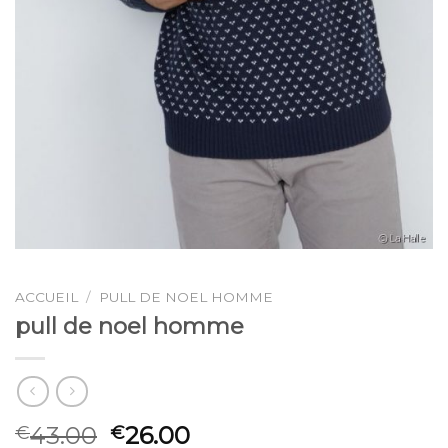
ACCUEIL
/
PULL DE NOEL HOMME
pull de noel homme
43.00
26.00
€
€