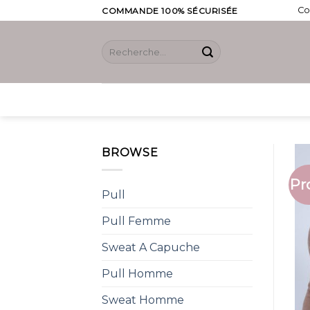
Skip
Co
COMMANDE 100% SÉCURISÉE
to
content
Recherche
pour :
BROWSE
Pr
Pull
Pull Femme
Sweat A Capuche
Pull Homme
Sweat Homme