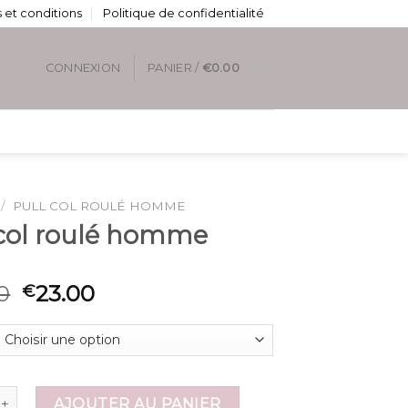
 et conditions
Politique de confidentialité
0
CONNEXION
PANIER /
€
0.00
/
PULL COL ROULÉ HOMME
 col roulé homme
0
23.00
€
de pull col roulé homme
AJOUTER AU PANIER