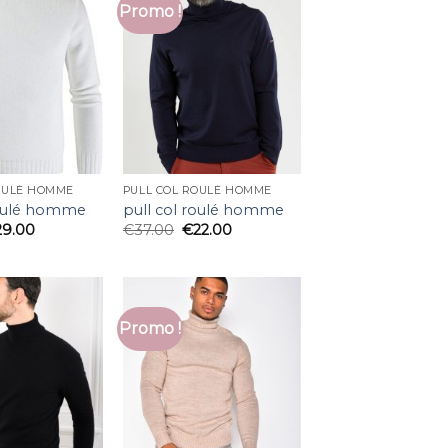
Promo !
OULÉ HOMME
PULL COL ROULÉ HOMME
roulé homme
pull col roulé homme
29.00
€
37.00
€
22.00
Promo !