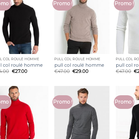
mo !
Promo !
Promo !
L COL ROULÉ HOMME
PULL COL ROULÉ HOMME
PULL COL R
ll col roulé homme
pull col roulé homme
pull col 
4.00
€
27.00
€
47.00
€
29.00
€
47.00
€
mo !
Promo !
Promo !