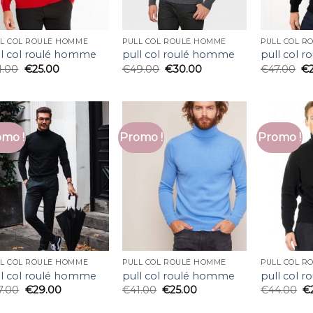
L COL ROULÉ HOMME
PULL COL ROULÉ HOMME
PULL COL R
ll col roulé homme
pull col roulé homme
pull col 
1.00
€
25.00
€
49.00
€
30.00
€
47.00
€
mo !
Promo !
Promo !
L COL ROULÉ HOMME
PULL COL ROULÉ HOMME
PULL COL R
ll col roulé homme
pull col roulé homme
pull col 
7.00
€
29.00
€
41.00
€
25.00
€
44.00
€