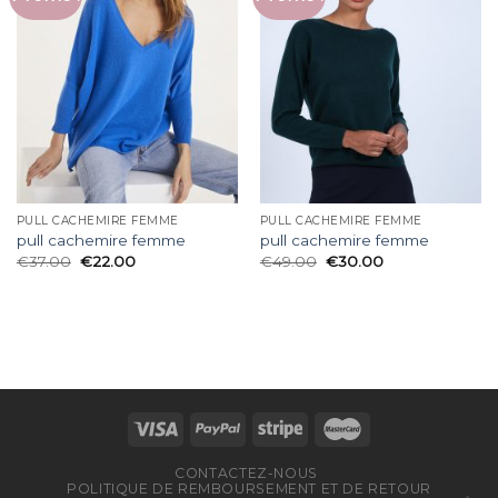
PULL CACHEMIRE FEMME
PULL CACHEMIRE FEMME
pull cachemire femme
pull cachemire femme
€
37.00
€
22.00
€
49.00
€
30.00
CONTACTEZ-NOUS
POLITIQUE DE REMBOURSEMENT ET DE RETOUR