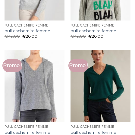
PULL CACHEMIRE FEMME
PULL CACHEMIRE FEMME
pull cachemire femme
pull cachemire femme
€
43.00
€
26.00
€
43.00
€
26.00
Promo !
Promo !
PULL CACHEMIRE FEMME
PULL CACHEMIRE FEMME
pull cachemire femme
pull cachemire femme