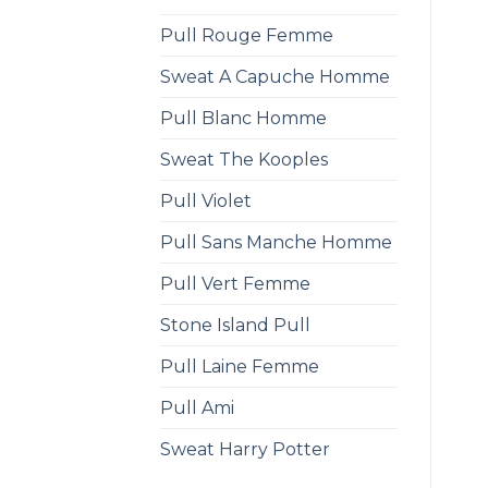
Pull Rouge Femme
Sweat A Capuche Homme
Pull Blanc Homme
Sweat The Kooples
Pull Violet
Pull Sans Manche Homme
Pull Vert Femme
Stone Island Pull
Pull Laine Femme
Pull Ami
Sweat Harry Potter