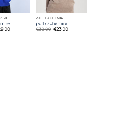
MIRE
PULL CACHEMIRE
emire
pull cachemire
29.00
€
38.00
€
23.00