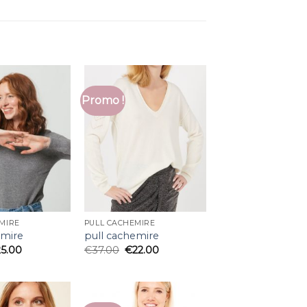
Promo !
MIRE
PULL CACHEMIRE
emire
pull cachemire
25.00
€
37.00
€
22.00