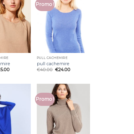
Promo !
MIRE
PULL CACHEMIRE
emire
pull cachemire
25.00
€
40.00
€
24.00
Promo !