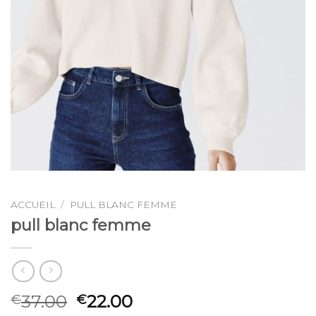
ACCUEIL
/
PULL BLANC FEMME
pull blanc femme
37.00
22.00
€
€