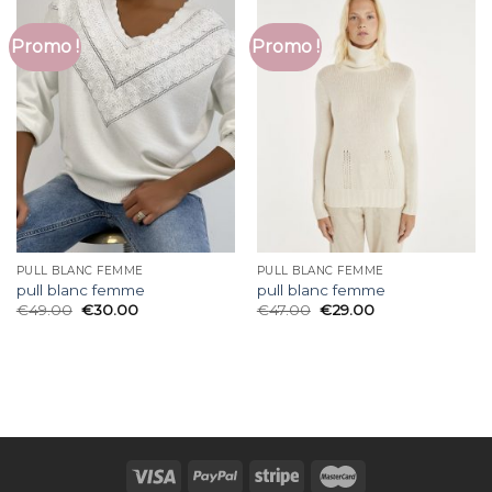
Promo !
Promo !
PULL BLANC FEMME
PULL BLANC FEMME
pull blanc femme
pull blanc femme
€
49.00
€
30.00
€
47.00
€
29.00