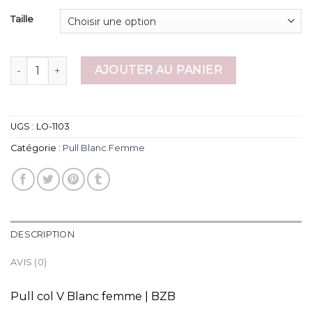
Taille
quantité de pull blanc femme
AJOUTER AU PANIER
UGS :
LO-1103
Catégorie :
Pull Blanc Femme
DESCRIPTION
AVIS (0)
Pull col V Blanc femme | BZB