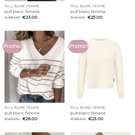
PULL BLANC FEMME
PULL BLANC FEMME
pull blanc femme
pull blanc femme
€
38.00
€
23.00
€
41.00
€
25.00
Promo !
Promo !
PULL BLANC FEMME
PULL BLANC FEMME
pull blanc femme
pull blanc femme
€
43.00
€
26.00
€
38.00
€
23.00