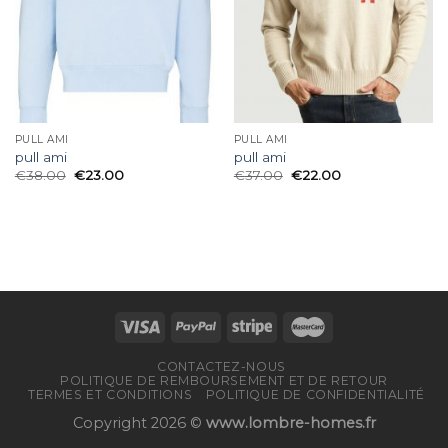
PULL AMI
PULL AMI
pull ami
pull ami
€
38.00
€
23.00
€
37.00
€
22.00
CONTACTEZ-NOUS
POLITIQUE DE REMBOURSEMENT ET DE RETOUR
TERMES ET CONDITIONS
POLITIQUE DE CONFIDENTIALITÉ
Copyright 2026 ©
www.lombre-homes.fr