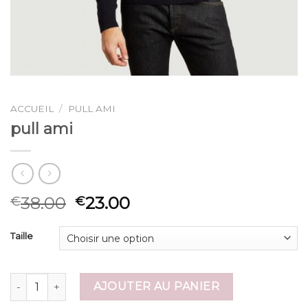
ACCUEIL
/
PULL AMI
pull ami
38.00
23.00
€
€
Taille
quantité de pull ami
AJOUTER AU PANIER