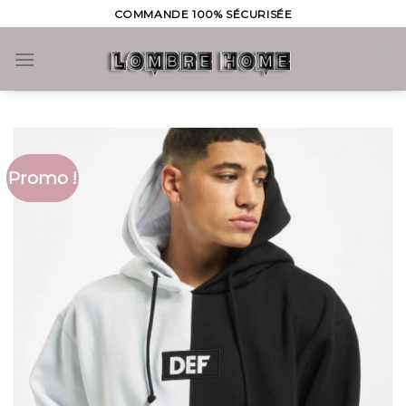
Skip
COMMANDE 100% SÉCURISÉE
to
content
0
Promo !