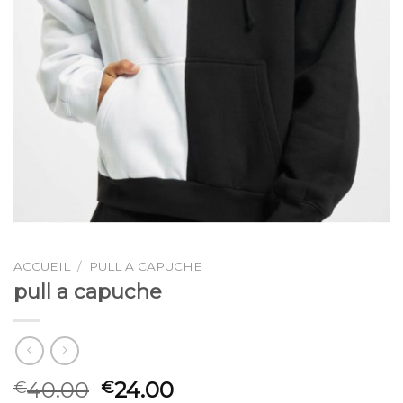
ACCUEIL
/
PULL A CAPUCHE
pull a capuche
40.00
24.00
€
€