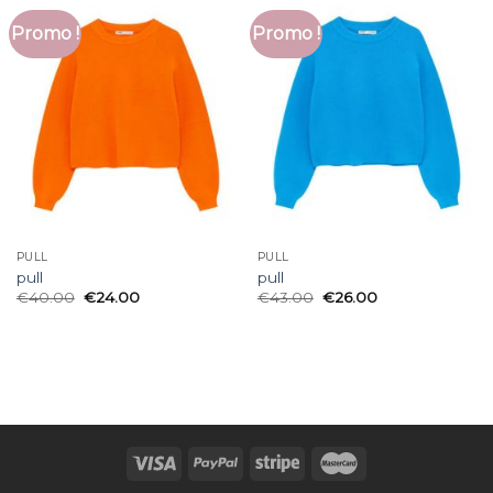
Promo !
Promo !
PULL
PULL
pull
pull
€
40.00
€
24.00
€
43.00
€
26.00