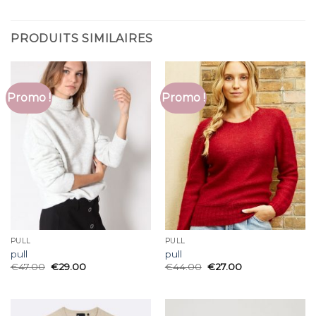
PRODUITS SIMILAIRES
Promo !
Promo !
PULL
PULL
pull
pull
€
47.00
€
29.00
€
44.00
€
27.00