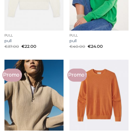
PULL
PULL
pull
pull
€
37.00
€
22.00
€
40.00
€
24.00
Promo !
Promo !