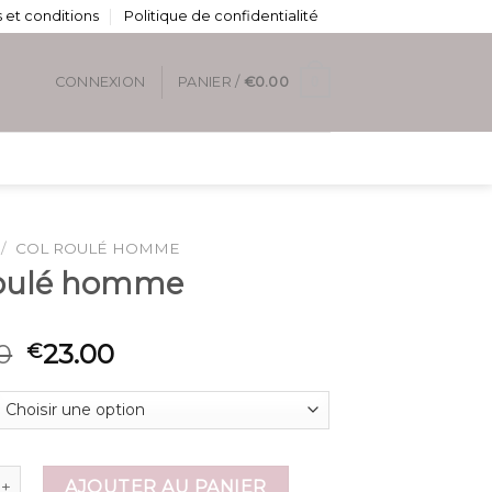
 et conditions
Politique de confidentialité
0
CONNEXION
PANIER /
€
0.00
/
COL ROULÉ HOMME
roulé homme
0
23.00
€
 de col roulé homme
AJOUTER AU PANIER