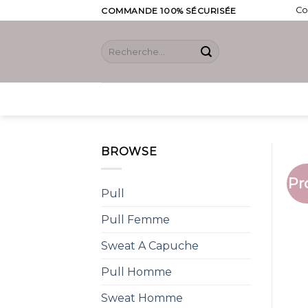
Skip
Co
COMMANDE 100% SÉCURISÉE
to
content
Recherche
pour :
BROWSE
Pr
Pull
Pull Femme
Sweat A Capuche
Pull Homme
Sweat Homme