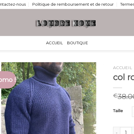
ntactez-nous
Politique de remboursement et de retour
Termes
ACCUEIL
BOUTIQUE
ACCUEIL
col 
omo !
38.0
€
Taille
quantité