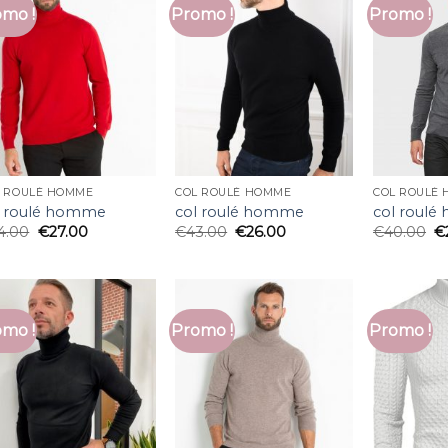
mo !
Promo !
Promo !
L ROULÉ HOMME
COL ROULÉ HOMME
COL ROULÉ
l roulé homme
col roulé homme
col roul
4.00
€
27.00
€
43.00
€
26.00
€
40.00
€
mo !
Promo !
Promo !