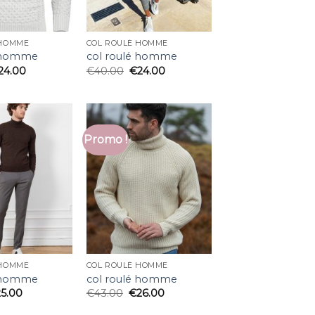
 HOMME
COL ROULÉ HOMME
é homme
col roulé homme
24.00
€
40.00
€
24.00
Promo !
 HOMME
COL ROULÉ HOMME
é homme
col roulé homme
25.00
€
43.00
€
26.00