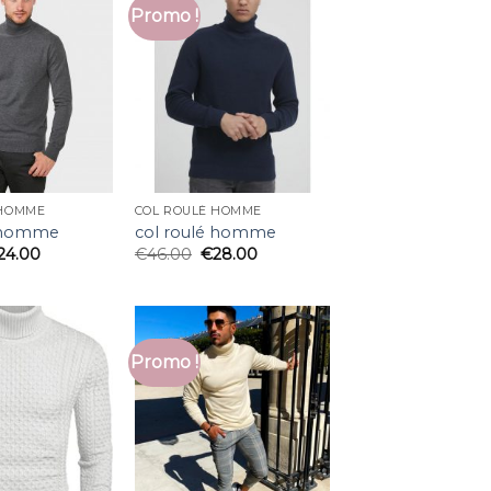
Promo !
 HOMME
COL ROULÉ HOMME
é homme
col roulé homme
24.00
€
46.00
€
28.00
Promo !