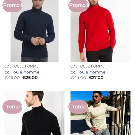
Promo !
Promo !
COL ROULÉ HOMME
COL ROULÉ HOMME
col roulé homme
col roulé homme
€
46.00
€
28.00
€
44.00
€
27.00
Promo !
Promo !