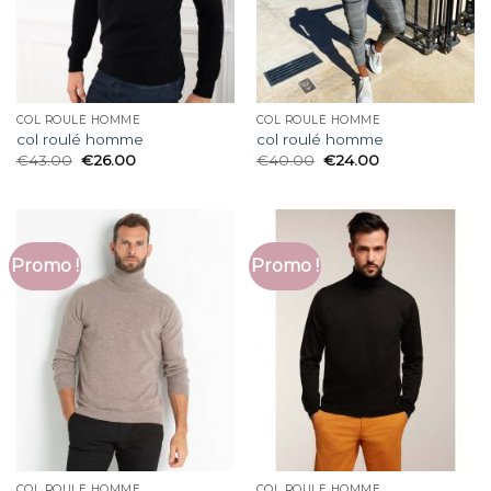
COL ROULÉ HOMME
COL ROULÉ HOMME
col roulé homme
col roulé homme
€
43.00
€
26.00
€
40.00
€
24.00
Promo !
Promo !
COL ROULÉ HOMME
COL ROULÉ HOMME