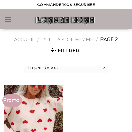
Skip
COMMANDE 100% SÉCURISÉE
to
content
0
ACCUEIL
/
PULL ROUGE FEMME
/
PAGE 2
FILTRER
Promo !