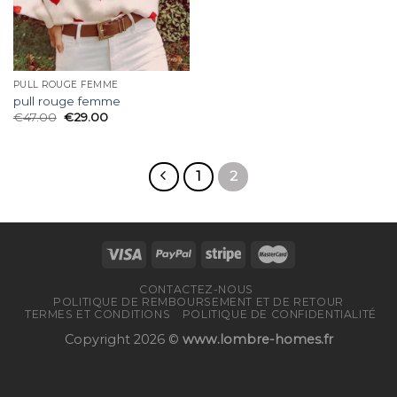
PULL ROUGE FEMME
pull rouge femme
€
47.00
€
29.00
1
2
CONTACTEZ-NOUS
POLITIQUE DE REMBOURSEMENT ET DE RETOUR
TERMES ET CONDITIONS
POLITIQUE DE CONFIDENTIALITÉ
Copyright 2026 ©
www.lombre-homes.fr